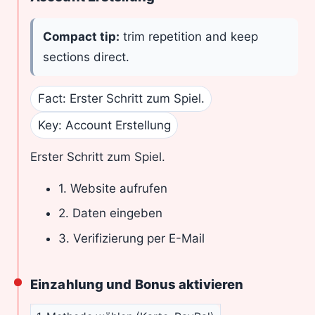
Compact tip:
trim repetition and keep
sections direct.
Fact: Erster Schritt zum Spiel.
Key: Account Erstellung
Erster Schritt zum Spiel.
1. Website aufrufen
2. Daten eingeben
3. Verifizierung per E-Mail
Einzahlung und Bonus aktivieren