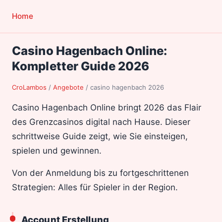
Home
Casino Hagenbach Online:
Kompletter Guide 2026
CroLambos
/
Angebote
/
casino hagenbach 2026
Casino Hagenbach Online bringt 2026 das Flair
des Grenzcasinos digital nach Hause. Dieser
schrittweise Guide zeigt, wie Sie einsteigen,
spielen und gewinnen.
Von der Anmeldung bis zu fortgeschrittenen
Strategien: Alles für Spieler in der Region.
Account Erstellung