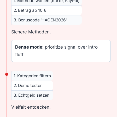
1. Methode wählen (Karte, PayPal)
2. Betrag ab 10 €
3. Bonuscode 'HAGEN2026'
Sichere Methoden.
Dense mode:
prioritize signal over intro
fluff.
1. Kategorien filtern
2. Demo testen
3. Echtgeld setzen
Vielfalt entdecken.