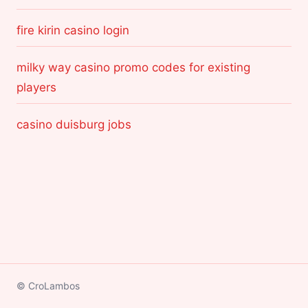
fire kirin casino login
milky way casino promo codes for existing
players
casino duisburg jobs
© CroLambos