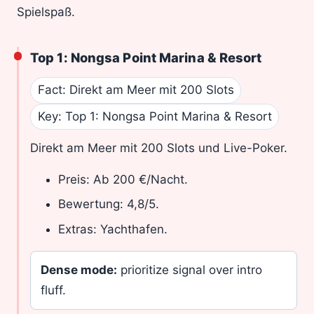
Spielspaß.
Top 1: Nongsa Point Marina & Resort
Fact: Direkt am Meer mit 200 Slots
Key: Top 1: Nongsa Point Marina & Resort
Direkt am Meer mit 200 Slots und Live-Poker.
Preis: Ab 200 €/Nacht.
Bewertung: 4,8/5.
Extras: Yachthafen.
Dense mode:
prioritize signal over intro
fluff.