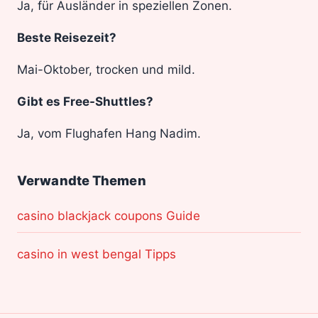
Ja, für Ausländer in speziellen Zonen.
Beste Reisezeit?
Mai-Oktober, trocken und mild.
Gibt es Free-Shuttles?
Ja, vom Flughafen Hang Nadim.
Verwandte Themen
casino blackjack coupons Guide
casino in west bengal Tipps