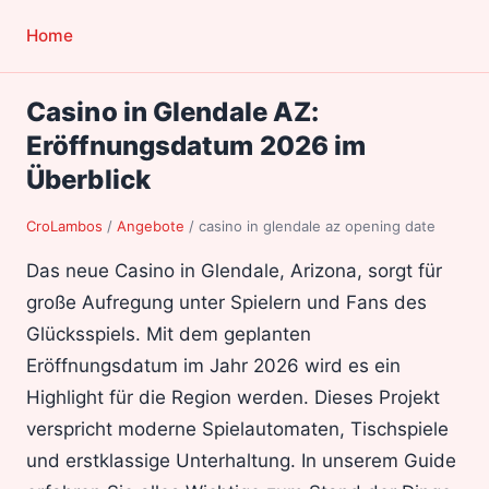
Home
Casino in Glendale AZ:
Eröffnungsdatum 2026 im
Überblick
CroLambos
/
Angebote
/
casino in glendale az opening date
Das neue Casino in Glendale, Arizona, sorgt für
große Aufregung unter Spielern und Fans des
Glücksspiels. Mit dem geplanten
Eröffnungsdatum im Jahr 2026 wird es ein
Highlight für die Region werden. Dieses Projekt
verspricht moderne Spielautomaten, Tischspiele
und erstklassige Unterhaltung. In unserem Guide