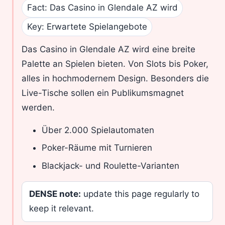
Fact: Das Casino in Glendale AZ wird
Key: Erwartete Spielangebote
Das Casino in Glendale AZ wird eine breite
Palette an Spielen bieten. Von Slots bis Poker,
alles in hochmodernem Design. Besonders die
Live-Tische sollen ein Publikumsmagnet
werden.
Über 2.000 Spielautomaten
Poker-Räume mit Turnieren
Blackjack- und Roulette-Varianten
DENSE note:
update this page regularly to
keep it relevant.