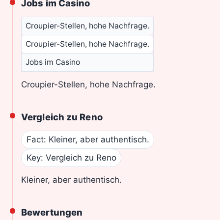
Jobs im Casino
Croupier-Stellen, hohe Nachfrage.
Croupier-Stellen, hohe Nachfrage.
Jobs im Casino
Croupier-Stellen, hohe Nachfrage.
Vergleich zu Reno
Fact: Kleiner, aber authentisch.
Key: Vergleich zu Reno
Kleiner, aber authentisch.
Bewertungen