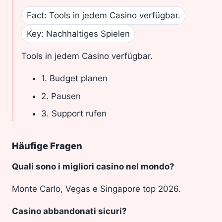
Fact: Tools in jedem Casino verfügbar.
Key: Nachhaltiges Spielen
Tools in jedem Casino verfügbar.
1. Budget planen
2. Pausen
3. Support rufen
Häufige Fragen
Quali sono i migliori casino nel mondo?
Monte Carlo, Vegas e Singapore top 2026.
Casino abbandonati sicuri?