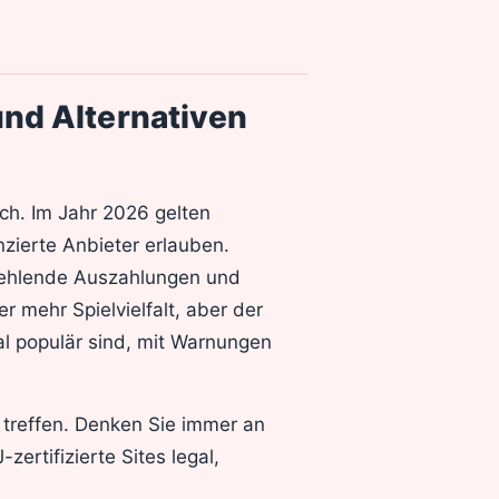
und Alternativen
och. Im Jahr 2026 gelten
nzierte Anbieter erlauben.
 fehlende Auszahlungen und
 mehr Spielvielfalt, aber der
ugal populär sind, mit Warnungen
 treffen. Denken Sie immer an
zertifizierte Sites legal,