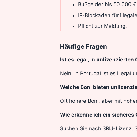
Bußgelder bis 50.000 €
IP-Blockaden für illegale
Pflicht zur Meldung.
Häufige Fragen
Ist es legal, in unlizenzierte
Nein, in Portugal ist es illegal
Welche Boni bieten unlizenzi
Oft höhere Boni, aber mit ho
Wie erkenne ich ein sicheres
Suchen Sie nach SRIJ-Lizenz, 