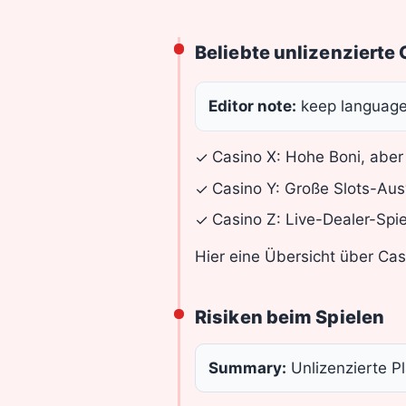
Beliebte unlizenzierte 
Editor note:
keep language 
Casino X: Hohe Boni, abe
✓
Casino Y: Große Slots-Aus
✓
Casino Z: Live-Dealer-Spi
✓
Hier eine Übersicht über Cas
Risiken beim Spielen
Summary:
Unlizenzierte Pl