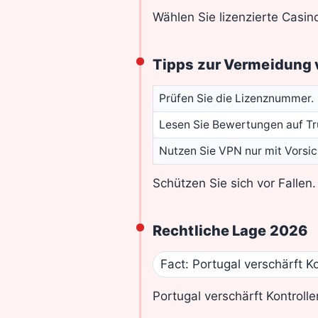
Wählen Sie lizenzierte Casin
Tipps zur Vermeidung 
Prüfen Sie die Lizenznummer.
Lesen Sie Bewertungen auf Tru
Nutzen Sie VPN nur mit Vorsic
Schützen Sie sich vor Fallen.
Rechtliche Lage 2026
Fact: Portugal verschärft Ko
Portugal verschärft Kontrolle