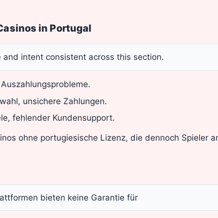
Casinos in Portugal
and intent consistent across this section.
r Auszahlungsprobleme.
wahl, unsichere Zahlungen.
ele, fehlender Kundensupport.
inos ohne portugiesische Lizenz, die dennoch Spieler a
attformen bieten keine Garantie für