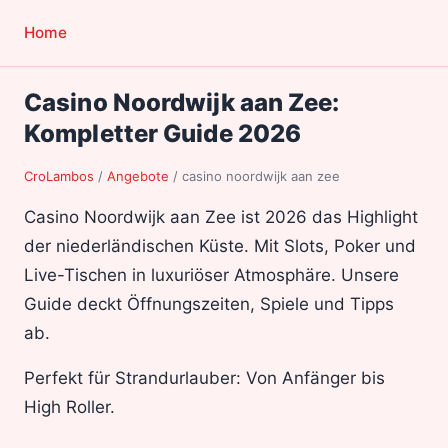
Home
Casino Noordwijk aan Zee:
Kompletter Guide 2026
CroLambos
/
Angebote
/
casino noordwijk aan zee
Casino Noordwijk aan Zee ist 2026 das Highlight
der niederländischen Küste. Mit Slots, Poker und
Live-Tischen in luxuriöser Atmosphäre. Unsere
Guide deckt Öffnungszeiten, Spiele und Tipps
ab.
Perfekt für Strandurlauber: Von Anfänger bis
High Roller.