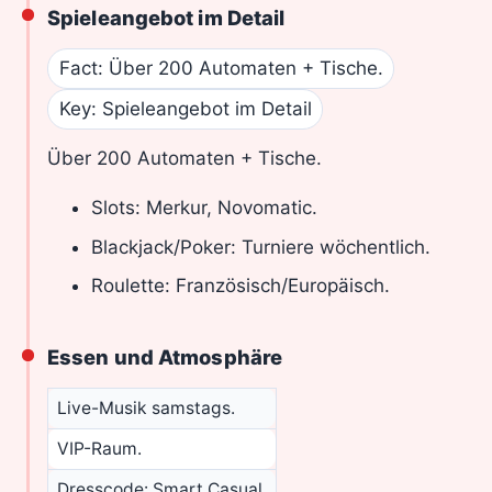
Spieleangebot im Detail
Fact: Über 200 Automaten + Tische.
Key: Spieleangebot im Detail
Über 200 Automaten + Tische.
Slots: Merkur, Novomatic.
Blackjack/Poker: Turniere wöchentlich.
Roulette: Französisch/Europäisch.
Essen und Atmosphäre
Live-Musik samstags.
VIP-Raum.
Dresscode: Smart Casual.