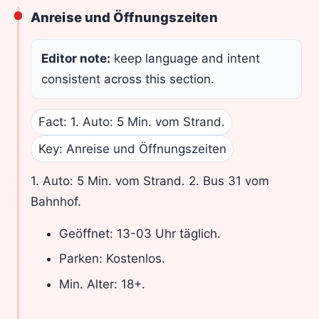
Anreise und Öffnungszeiten
Editor note:
keep language and intent
consistent across this section.
Fact: 1. Auto: 5 Min. vom Strand.
Key: Anreise und Öffnungszeiten
1. Auto: 5 Min. vom Strand. 2. Bus 31 vom
Bahnhof.
Geöffnet: 13-03 Uhr täglich.
Parken: Kostenlos.
Min. Alter: 18+.