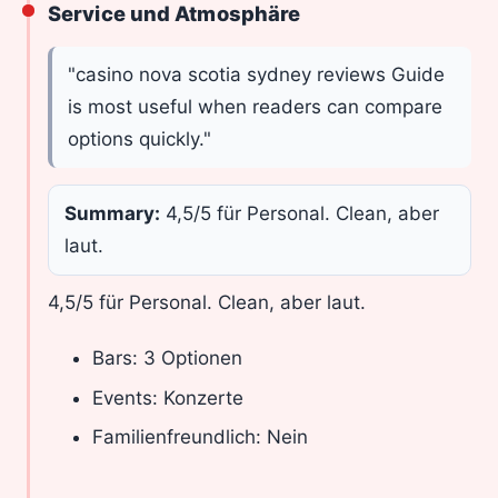
Service und Atmosphäre
"casino nova scotia sydney reviews Guide
is most useful when readers can compare
options quickly."
Summary:
4,5/5 für Personal. Clean, aber
laut.
4,5/5 für Personal. Clean, aber laut.
Bars: 3 Optionen
Events: Konzerte
Familienfreundlich: Nein