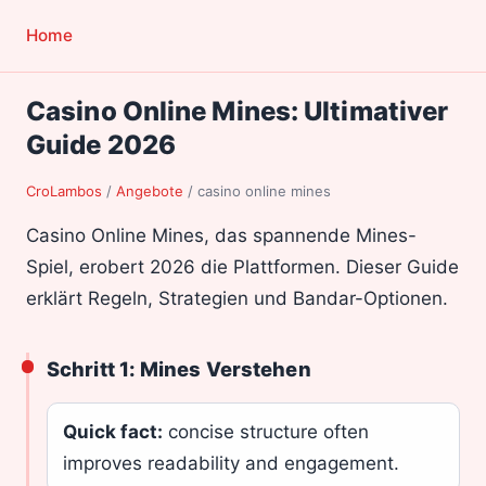
Home
Casino Online Mines: Ultimativer
Guide 2026
CroLambos
/
Angebote
/
casino online mines
Casino Online Mines, das spannende Mines-
Spiel, erobert 2026 die Plattformen. Dieser Guide
erklärt Regeln, Strategien und Bandar-Optionen.
Schritt 1: Mines Verstehen
Quick fact:
concise structure often
improves readability and engagement.