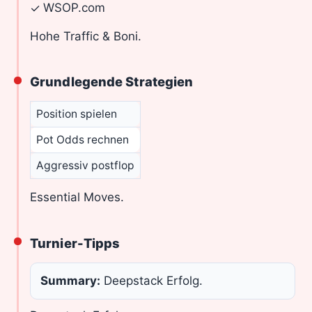
WSOP.com
✓
Hohe Traffic & Boni.
Grundlegende Strategien
Position spielen
Pot Odds rechnen
Aggressiv postflop
Essential Moves.
Turnier-Tipps
Summary:
Deepstack Erfolg.