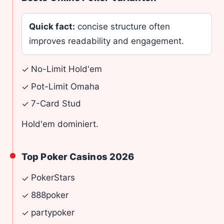
Quick fact:
concise structure often
improves readability and engagement.
No-Limit Hold'em
✓
Pot-Limit Omaha
✓
7-Card Stud
✓
Hold'em dominiert.
Top Poker Casinos 2026
PokerStars
✓
888poker
✓
partypoker
✓