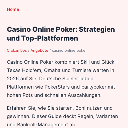
Home
Casino Online Poker: Strategien
und Top-Plattformen
CroLambos
/
Angebote
/
casino online poker
Casino Online Poker kombiniert Skill und Glück –
Texas Hold'em, Omaha und Turniere warten in
2026 auf Sie. Deutsche Spieler lieben
Plattformen wie PokerStars und partypoker mit
hohen Pots und schnellen Auszahlungen.
Erfahren Sie, wie Sie starten, Boni nutzen und
gewinnen. Dieser Guide deckt Regeln, Varianten
und Bankroll-Management ab.