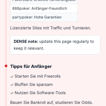
888poker: Anfänger-freundlich
partypoker: Hohe Garantien
Lizenzierte Sites mit Traffic und Turnieren.
DENSE note:
update this page regularly to
keep it relevant.
Tipps für Anfänger
Starten Sie mit Freerolls
✓
Bluffen Sie sparsam
✓
Nutzen Sie Software-Tools
✓
Bauen Sie Bankroll auf, studieren Sie Odds.