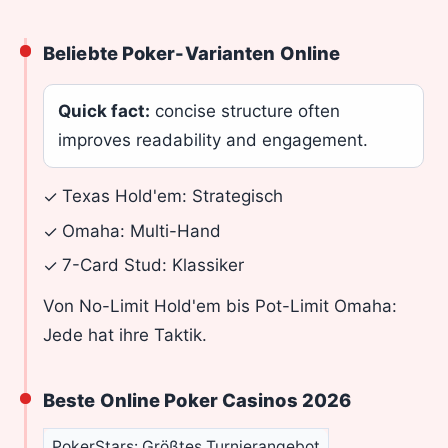
Beliebte Poker-Varianten Online
Quick fact:
concise structure often
improves readability and engagement.
Texas Hold'em: Strategisch
✓
Omaha: Multi-Hand
✓
7-Card Stud: Klassiker
✓
Von No-Limit Hold'em bis Pot-Limit Omaha:
Jede hat ihre Taktik.
Beste Online Poker Casinos 2026
PokerStars: Größtes Turnierangebot