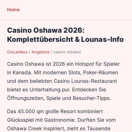
Home
Casino Oshawa 2026:
Komplettübersicht & Lounas-Info
CroLambos
/
Angebote
/
casino oshawa
Casino Oshawa ist 2026 ein Hotspot für Spieler
in Kanada. Mit modernen Slots, Poker-Räumen
und dem beliebten Casino Lounas-Restaurant
bietet es Unterhaltung pur. Entdecken Sie
Öffnungszeiten, Spiele und Besucher-Tipps.
Das 45.000 qm große Resort kombiniert
Glücksspiel mit Gastronomie. Durften Sie vom
Oshawa Creek inspiriert, zieht es Tausende