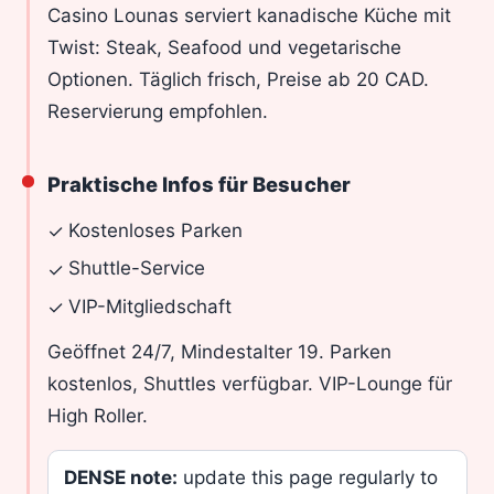
Casino Lounas serviert kanadische Küche mit
Twist: Steak, Seafood und vegetarische
Optionen. Täglich frisch, Preise ab 20 CAD.
Reservierung empfohlen.
Praktische Infos für Besucher
Kostenloses Parken
✓
Shuttle-Service
✓
VIP-Mitgliedschaft
✓
Geöffnet 24/7, Mindestalter 19. Parken
kostenlos, Shuttles verfügbar. VIP-Lounge für
High Roller.
DENSE note:
update this page regularly to