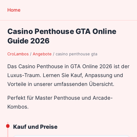
Home
Casino Penthouse GTA Online
Guide 2026
CroLambos
/
Angebote
/
casino penthouse gta
Das Casino Penthouse in GTA Online 2026 ist der
Luxus-Traum. Lernen Sie Kauf, Anpassung und
Vorteile in unserer umfassenden Übersicht.
Perfekt für Master Penthouse und Arcade-
Kombos.
Kauf und Preise