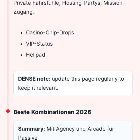
Private Fahrstuhle, Hosting-Partys, Mission-
Zugang.
Casino-Chip-Drops
VIP-Status
Helipad
DENSE note:
update this page regularly to
keep it relevant.
Beste Kombinationen 2026
Summary:
Mit Agency und Arcade für
Passive