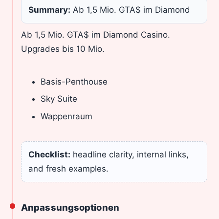
Summary:
Ab 1,5 Mio. GTA$ im Diamond
Ab 1,5 Mio. GTA$ im Diamond Casino.
Upgrades bis 10 Mio.
Basis-Penthouse
Sky Suite
Wappenraum
Checklist:
headline clarity, internal links,
and fresh examples.
Anpassungsoptionen