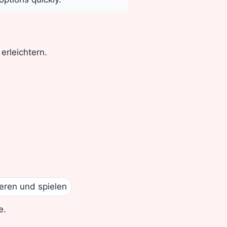
erleichtern.
ieren und spielen
e.