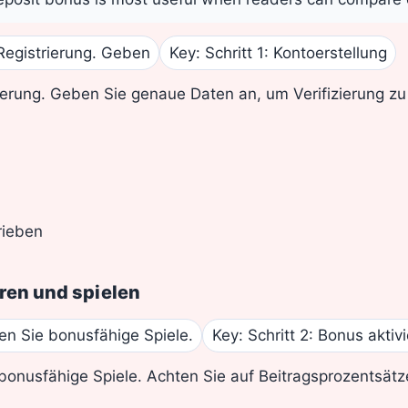
Registrierung. Geben
Key: Schritt 1: Kontoerstellung
ierung. Geben Sie genaue Daten an, um Verifizierung zu 
rieben
eren und spielen
len Sie bonusfähige Spiele.
Key: Schritt 2: Bonus aktiv
 bonusfähige Spiele. Achten Sie auf Beitragsprozentsätz