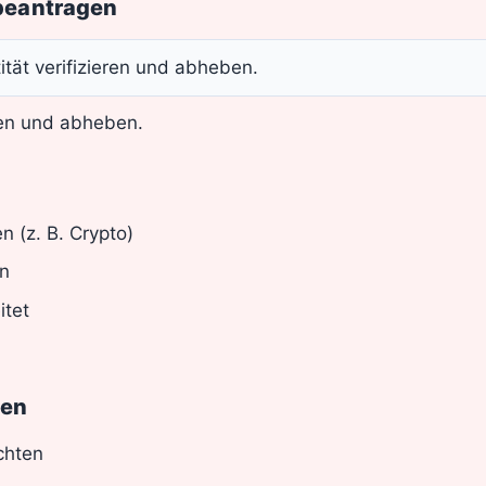
 beantragen
tität verifizieren und abheben.
eren und abheben.
 (z. B. Crypto)
n
itet
den
chten