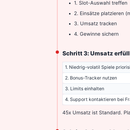
1. Slot-Auswahl treffen
2. Einsätze platzieren (
3. Umsatz tracken
4. Gewinne sichern
Schritt 3: Umsatz erfül
1. Niedrig-volatil Spiele priori
2. Bonus-Tracker nutzen
3. Limits einhalten
4. Support kontaktieren bei F
45x Umsatz ist Standard. Pla