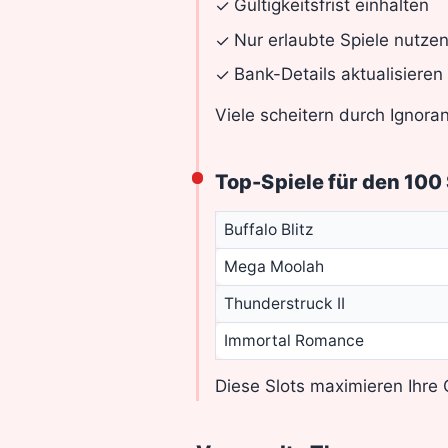
Gültigkeitsfrist einhalten
✓
Nur erlaubte Spiele nutze
✓
Bank-Details aktualisieren
✓
Viele scheitern durch Ignoran
Top-Spiele für den 100
Buffalo Blitz
Mega Moolah
Thunderstruck II
Immortal Romance
Diese Slots maximieren Ihre