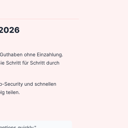
 2026
s Guthaben ohne Einzahlung.
 Schritt für Schritt durch
op-Security und schnellen
g teilen.
ptions quickly."