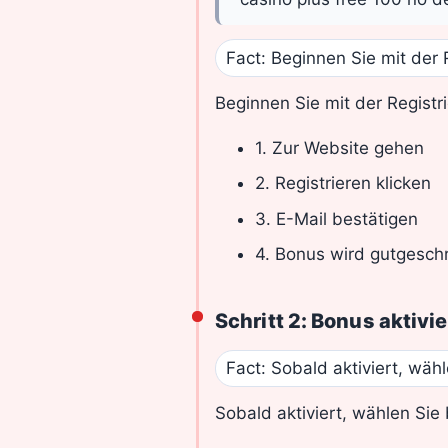
Fact: Beginnen Sie mit der 
Beginnen Sie mit der Registr
1. Zur Website gehen
2. Registrieren klicken
3. E-Mail bestätigen
4. Bonus wird gutgesch
Schritt 2: Bonus aktivi
Fact: Sobald aktiviert, wäh
Sobald aktiviert, wählen Sie