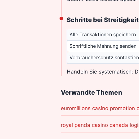
Schritte bei Streitigkei
Alle Transaktionen speichern
Schriftliche Mahnung senden
Verbraucherschutz kontaktier
Handeln Sie systematisch: 
Verwandte Themen
euromillions casino promotion 
royal panda casino canada logi