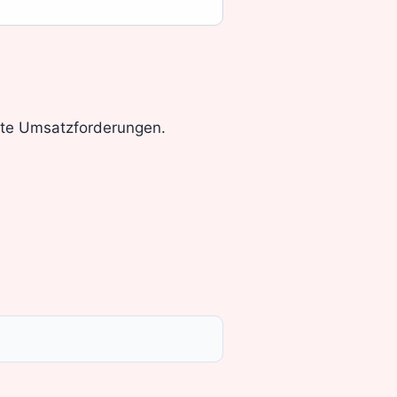
gte Umsatzforderungen.