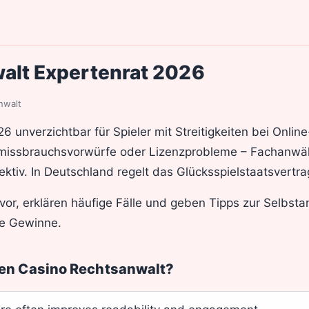
alt Expertenrat 2026
nwalt
6 unverzichtbar für Spieler mit Streitigkeiten bei Onlin
issbrauchsvorwürfe oder Lizenzprobleme – Fachanwä
ektiv. In Deutschland regelt das Glücksspielstaatsvertra
vor, erklären häufige Fälle und geben Tipps zur Selbst
re Gewinne.
en Casino Rechtsanwalt?