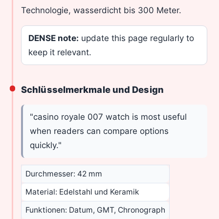
Technologie, wasserdicht bis 300 Meter.
DENSE note:
update this page regularly to
keep it relevant.
Schlüsselmerkmale und Design
"casino royale 007 watch is most useful
when readers can compare options
quickly."
Durchmesser: 42 mm
Material: Edelstahl und Keramik
Funktionen: Datum, GMT, Chronograph