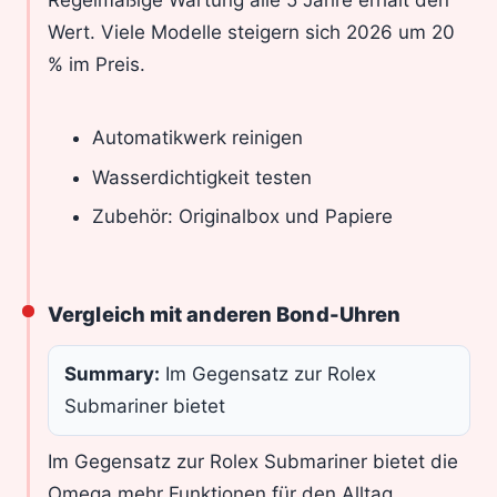
Wert. Viele Modelle steigern sich 2026 um 20
% im Preis.
Automatikwerk reinigen
Wasserdichtigkeit testen
Zubehör: Originalbox und Papiere
Vergleich mit anderen Bond-Uhren
Summary:
Im Gegensatz zur Rolex
Submariner bietet
Im Gegensatz zur Rolex Submariner bietet die
Omega mehr Funktionen für den Alltag.