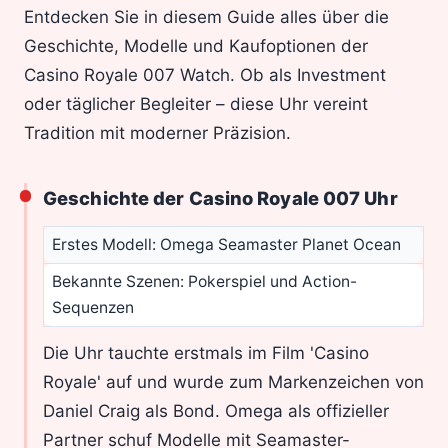
Entdecken Sie in diesem Guide alles über die
Geschichte, Modelle und Kaufoptionen der
Casino Royale 007 Watch. Ob als Investment
oder täglicher Begleiter – diese Uhr vereint
Tradition mit moderner Präzision.
Geschichte der Casino Royale 007 Uhr
Erstes Modell: Omega Seamaster Planet Ocean
Bekannte Szenen: Pokerspiel und Action-
Sequenzen
Die Uhr tauchte erstmals im Film 'Casino
Royale' auf und wurde zum Markenzeichen von
Daniel Craig als Bond. Omega als offizieller
Partner schuf Modelle mit Seamaster-