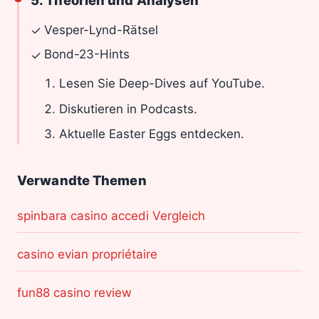
Vesper-Lynd-Rätsel
✓
Bond-23-Hints
✓
Lesen Sie Deep-Dives auf YouTube.
Diskutieren in Podcasts.
Aktuelle Easter Eggs entdecken.
Verwandte Themen
spinbara casino accedi Vergleich
casino evian propriétaire
fun88 casino review