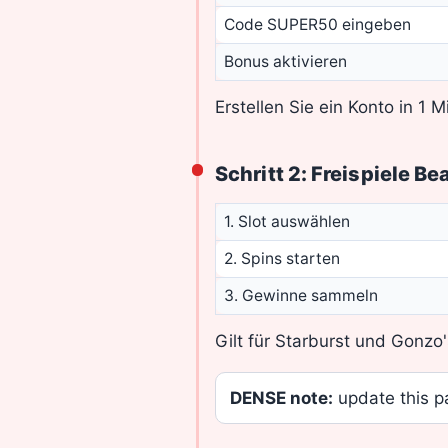
Code SUPER50 eingeben
Bonus aktivieren
Erstellen Sie ein Konto in 1 M
Schritt 2: Freispiele 
1. Slot auswählen
2. Spins starten
3. Gewinne sammeln
Gilt für Starburst und Gonzo
DENSE note:
update this pa