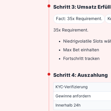
Schritt 3: Umsatz Erfül
Fact: 35x Requirement.
K
35x Requirement.
Niedrigvolatile Slots wä
Max Bet einhalten
Fortschritt tracken
Schritt 4: Auszahlung
KYC-Verifizierung
Gewinne anfordern
Innerhalb 24h