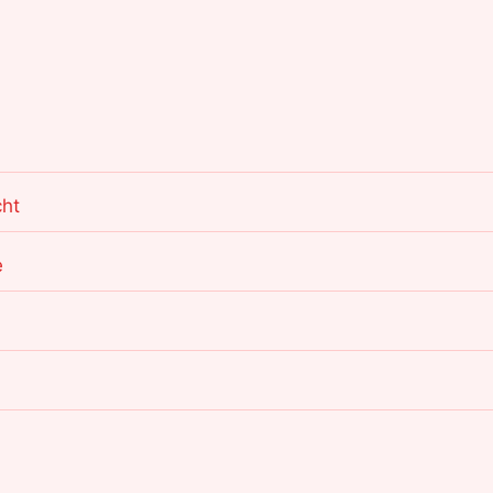
cht
e