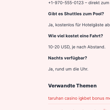
+1-970-555-0123 – direkt zum 
Gibt es Shuttles zum Pool?
Ja, kostenlos für Hotelgäste a
Wie viel kostet eine Fahrt?
10-20 USD, je nach Abstand.
Nachts verfügbar?
Ja, rund um die Uhr.
Verwandte Themen
taruhan casino igkbet bonus m