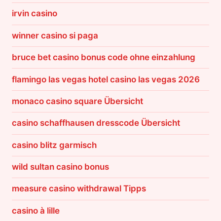
irvin casino
winner casino si paga
bruce bet casino bonus code ohne einzahlung
flamingo las vegas hotel casino las vegas 2026
monaco casino square Übersicht
casino schaffhausen dresscode Übersicht
casino blitz garmisch
wild sultan casino bonus
measure casino withdrawal Tipps
casino à lille