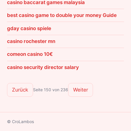
casino baccarat games malaysia
best casino game to double your money Guide
gday casino spiele
casino rochester mn
comeon casino 10€
casino security director salary
Zurück
Weiter
Seite 150 von 236
© CroLambos