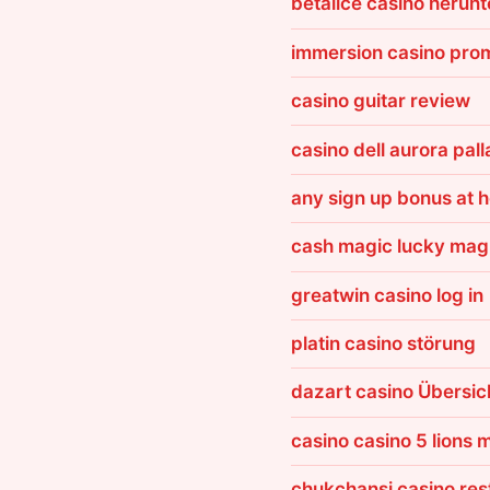
betalice casino herun
immersion casino pro
casino guitar review
casino dell aurora pall
any sign up bonus at 
cash magic lucky magn
greatwin casino log in
platin casino störung
dazart casino Übersic
casino casino 5 lions
chukchansi casino res