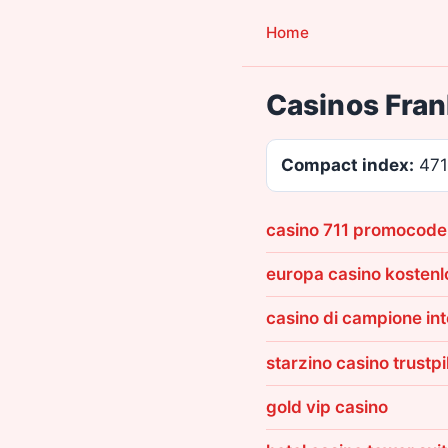
Home
Casinos Fran
Compact index:
4716
casino 711 promocode
europa casino kostenl
casino di campione in
starzino casino trustpi
gold vip casino