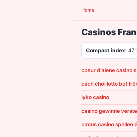
Home
Casinos Fran
Compact index:
4716
coeur d'alene casino s
cách chơi lotto bet tr
lyko casino
casino gewinne verst
circus casino spellen 