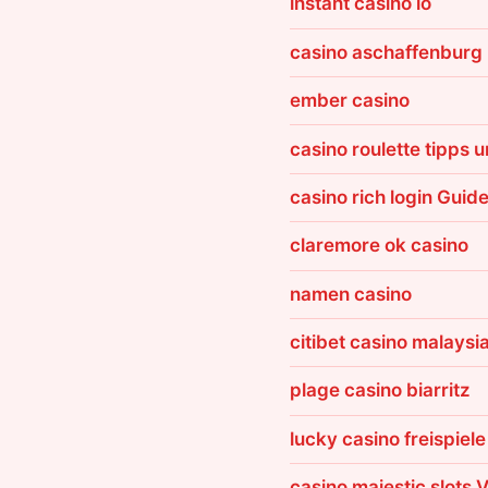
instant casino io
casino aschaffenbur
ember casino
casino roulette tipps u
casino rich login Guid
claremore ok casino
namen casino
citibet casino malaysi
plage casino biarritz
lucky casino freispiele
casino majestic slots 