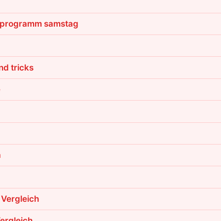
g programm samstag
nd tricks
e
a
 Vergleich
Vergleich