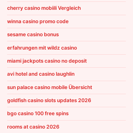
cherry casino mobiili Vergleich
winna casino promo code
sesame casino bonus
erfahrungen mit wildz casino
miami jackpots casino no deposit
avi hotel and casino laughlin
sun palace casino mobile Übersicht
goldfish casino slots updates 2026
bgo casino 100 free spins
rooms at casino 2026