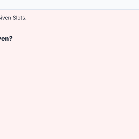
iven Slots.
ven?