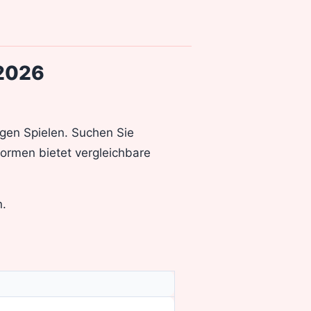
 2026
igen Spielen. Suchen Sie
formen bietet vergleichbare
n.