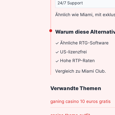
24/7 Support
Ähnlich wie Miami, mit exklus
Warum diese Alternati
Ähnliche RTG-Software
✓
US-lizenzfrei
✓
Hohe RTP-Raten
✓
Vergleich zu Miami Club.
Verwandte Themen
ganing casino 10 euros gratis