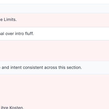
e Limits.
al over intro fluff.
and intent consistent across this section.
ihre Kosten.