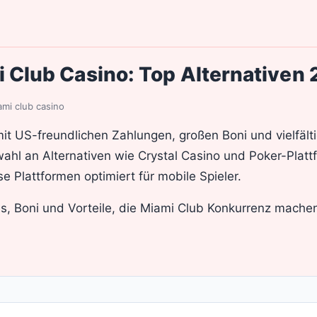
 Club Casino: Top Alternativen
ami club casino
it US-freundlichen Zahlungen, großen Boni und vielfält
hl an Alternativen wie Crystal Casino und Poker-Platt
se Plattformen optimiert für mobile Spieler.
s, Boni und Vorteile, die Miami Club Konkurrenz mache