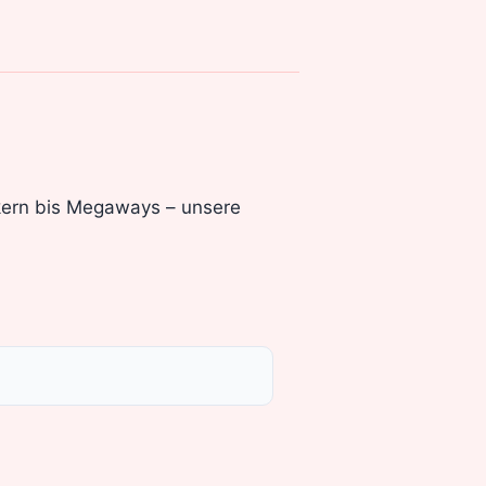
ikern bis Megaways – unsere