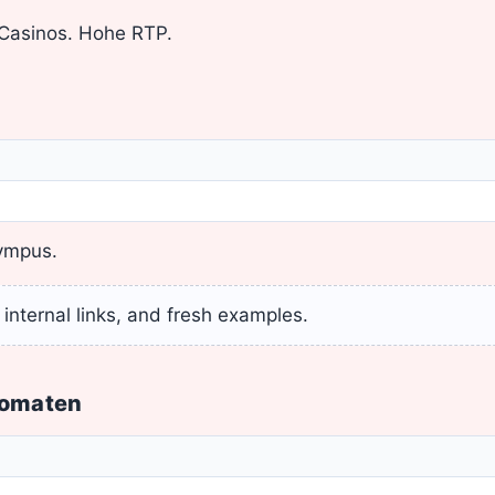
-Casinos. Hohe RTP.
ympus.
, internal links, and fresh examples.
tomaten