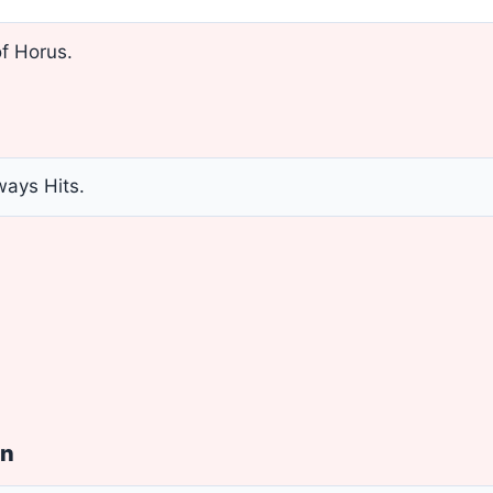
f Horus.
ays Hits.
en