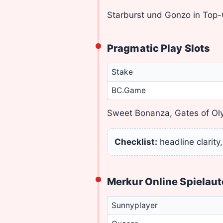
Starburst und Gonzo in Top
Pragmatic Play Slots
Stake
BC.Game
Sweet Bonanza, Gates of Ol
Checklist:
headline clarity
Merkur Online Spielau
Sunnyplayer