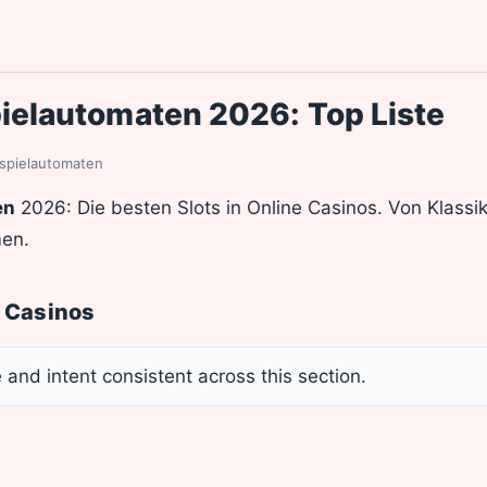
ielautomaten 2026: Top Liste
 spielautomaten
en
2026: Die besten Slots in Online Casinos. Von Klass
men.
 Casinos
and intent consistent across this section.