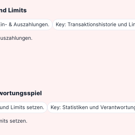
nd Limits
Ein- & Auszahlungen.
Key: Transaktionshistorie und Li
Auszahlungen.
twortungsspiel
und Limits setzen.
Key: Statistiken und Verantwortun
its setzen.