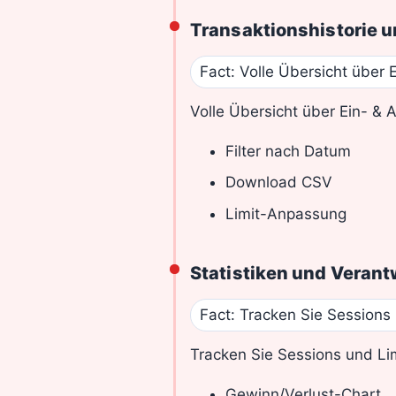
Transaktionshistorie u
Fact: Volle Übersicht über 
Volle Übersicht über Ein- & 
Filter nach Datum
Download CSV
Limit-Anpassung
Statistiken und Veran
Fact: Tracken Sie Sessions 
Tracken Sie Sessions und Lim
Gewinn/Verlust-Chart