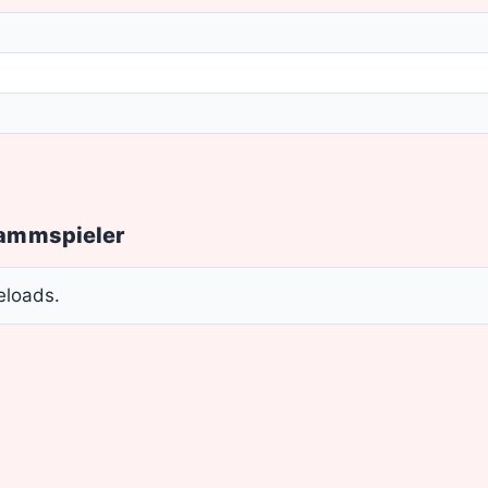
tammspieler
eloads.