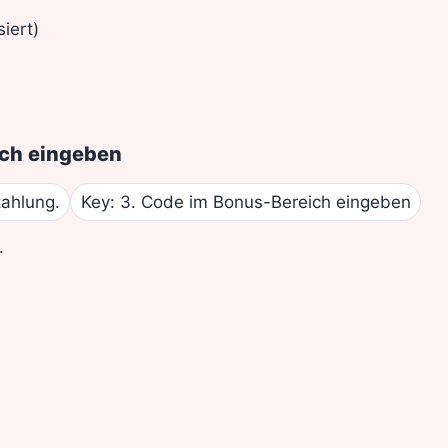
iert)
ich eingeben
zahlung.
Key: 3. Code im Bonus-Bereich eingeben
.