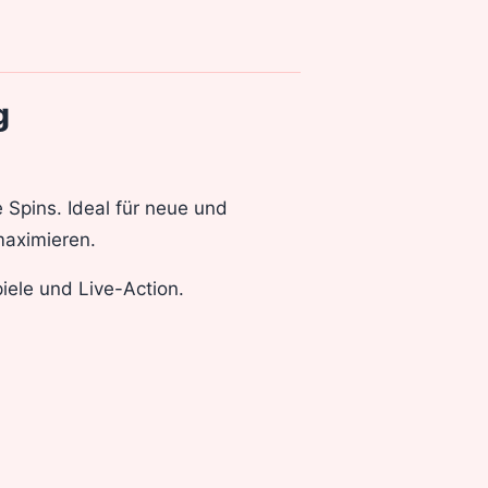
g
 Spins. Ideal für neue und
maximieren.
piele und Live-Action.