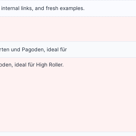
, internal links, and fresh examples.
ten und Pagoden, ideal für
en, ideal für High Roller.