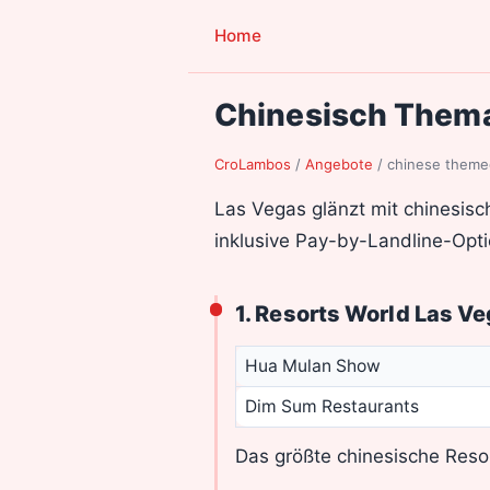
Home
Chinesisch Themat
CroLambos
/
Angebote
/
chinese themed
Las Vegas glänzt mit chinesisch
inklusive Pay-by-Landline-Op
1. Resorts World Las V
Hua Mulan Show
Dim Sum Restaurants
Das größte chinesische Resor