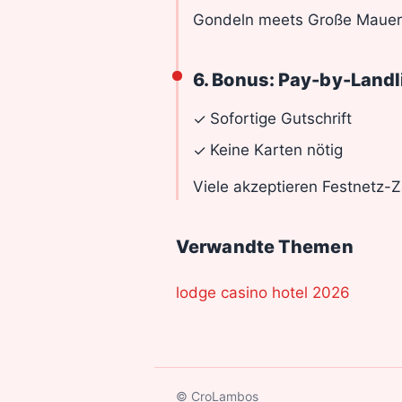
Gondeln meets Große Mauer
6. Bonus: Pay-by-Landl
Sofortige Gutschrift
✓
Keine Karten nötig
✓
Viele akzeptieren Festnetz-Z
Verwandte Themen
lodge casino hotel 2026
© CroLambos