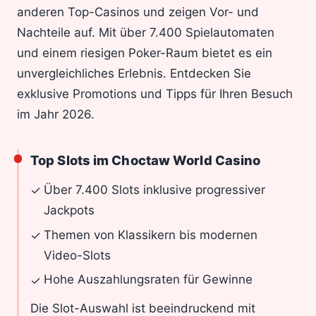
anderen Top-Casinos und zeigen Vor- und
Nachteile auf. Mit über 7.400 Spielautomaten
und einem riesigen Poker-Raum bietet es ein
unvergleichliches Erlebnis. Entdecken Sie
exklusive Promotions und Tipps für Ihren Besuch
im Jahr 2026.
Top Slots im Choctaw World Casino
Über 7.400 Slots inklusive progressiver
✓
Jackpots
Themen von Klassikern bis modernen
✓
Video-Slots
Hohe Auszahlungsraten für Gewinne
✓
Die Slot-Auswahl ist beeindruckend mit