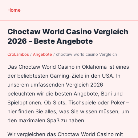
Home
Choctaw World Casino Vergleich
2026 – Beste Angebote
CroLambos
/
Angebote
/
choctaw world casino Vergleich
Das Choctaw World Casino in Oklahoma ist eines
der beliebtesten Gaming-Ziele in den USA. In
unserem umfassenden Vergleich 2026
beleuchten wir die besten Angebote, Boni und
Spieloptionen. Ob Slots, Tischspiele oder Poker –
hier finden Sie alles, was Sie wissen müssen, um
den maximalen Spaß zu haben.
Wir vergleichen das Choctaw World Casino mit