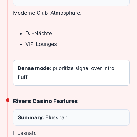
Moderne Club-Atmosphäre.
DJ-Nächte
VIP-Lounges
Dense mode:
prioritize signal over intro
fluff.
Rivers Casino Features
Summary:
Flussnah.
Flussnah.