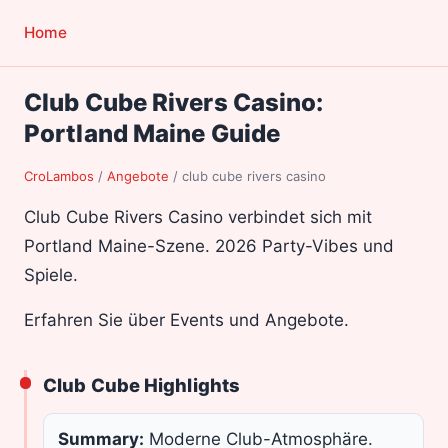
Home
Club Cube Rivers Casino:
Portland Maine Guide
CroLambos
/
Angebote
/
club cube rivers casino
Club Cube Rivers Casino verbindet sich mit
Portland Maine-Szene. 2026 Party-Vibes und
Spiele.
Erfahren Sie über Events und Angebote.
Club Cube Highlights
Summary:
Moderne Club-Atmosphäre.