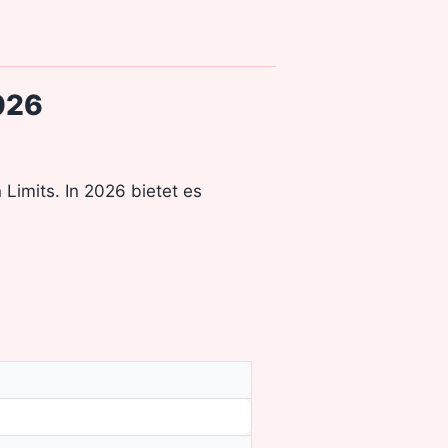
2026
 Limits. In 2026 bietet es