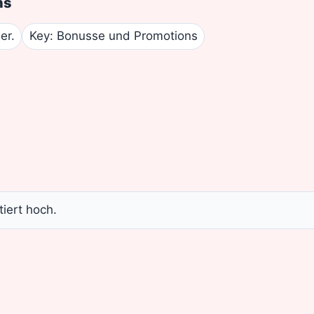
ns
er.
Key: Bonusse und Promotions
tiert hoch.