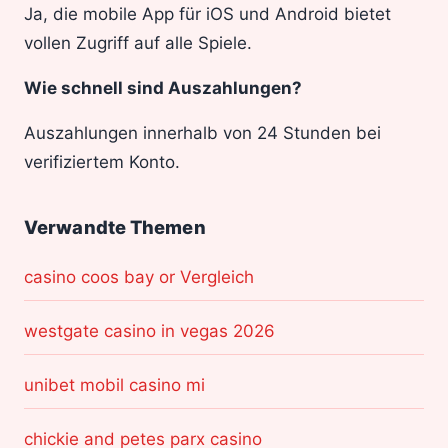
Ja, die mobile App für iOS und Android bietet
vollen Zugriff auf alle Spiele.
Wie schnell sind Auszahlungen?
Auszahlungen innerhalb von 24 Stunden bei
verifiziertem Konto.
Verwandte Themen
casino coos bay or Vergleich
westgate casino in vegas 2026
unibet mobil casino mi
chickie and petes parx casino