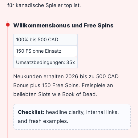
für kanadische Spieler top ist.
Willkommensbonus und Free Spins
100% bis 500 CAD
150 FS ohne Einsatz
Umsatzbedingungen: 35x
Neukunden erhalten 2026 bis zu 500 CAD
Bonus plus 150 Free Spins. Freispiele an
beliebten Slots wie Book of Dead.
Checklist:
headline clarity, internal links,
and fresh examples.