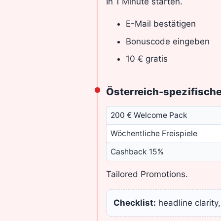
In 1 Minute starten.
E-Mail bestätigen
Bonuscode eingeben
10 € gratis
Österreich-spezifische
200 € Welcome Pack
Wöchentliche Freispiele
Cashback 15%
Tailored Promotions.
Checklist:
headline clarity