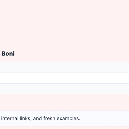
 Boni
, internal links, and fresh examples.