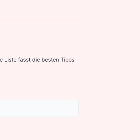
e Liste fasst die besten Tipps