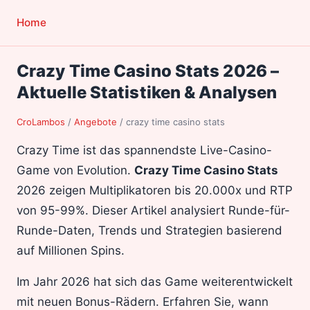
Home
Crazy Time Casino Stats 2026 –
Aktuelle Statistiken & Analysen
CroLambos
/
Angebote
/
crazy time casino stats
Crazy Time ist das spannendste Live-Casino-
Game von Evolution.
Crazy Time Casino Stats
2026 zeigen Multiplikatoren bis 20.000x und RTP
von 95-99%. Dieser Artikel analysiert Runde-für-
Runde-Daten, Trends und Strategien basierend
auf Millionen Spins.
Im Jahr 2026 hat sich das Game weiterentwickelt
mit neuen Bonus-Rädern. Erfahren Sie, wann