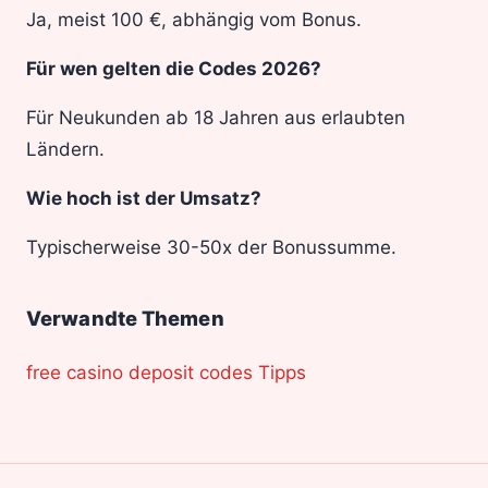
Ja, meist 100 €, abhängig vom Bonus.
Für wen gelten die Codes 2026?
Für Neukunden ab 18 Jahren aus erlaubten
Ländern.
Wie hoch ist der Umsatz?
Typischerweise 30-50x der Bonussumme.
Verwandte Themen
free casino deposit codes Tipps