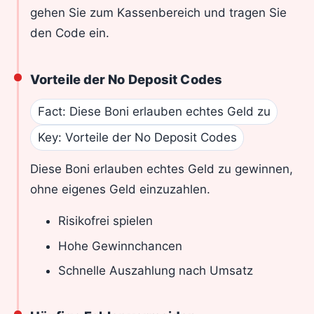
gehen Sie zum Kassenbereich und tragen Sie
den Code ein.
Vorteile der No Deposit Codes
Fact: Diese Boni erlauben echtes Geld zu
Key: Vorteile der No Deposit Codes
Diese Boni erlauben echtes Geld zu gewinnen,
ohne eigenes Geld einzuzahlen.
Risikofrei spielen
Hohe Gewinnchancen
Schnelle Auszahlung nach Umsatz