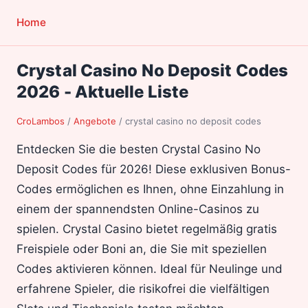
Home
Crystal Casino No Deposit Codes
2026 - Aktuelle Liste
CroLambos
/
Angebote
/
crystal casino no deposit codes
Entdecken Sie die besten Crystal Casino No
Deposit Codes für 2026! Diese exklusiven Bonus-
Codes ermöglichen es Ihnen, ohne Einzahlung in
einem der spannendsten Online-Casinos zu
spielen. Crystal Casino bietet regelmäßig gratis
Freispiele oder Boni an, die Sie mit speziellen
Codes aktivieren können. Ideal für Neulinge und
erfahrene Spieler, die risikofrei die vielfältigen