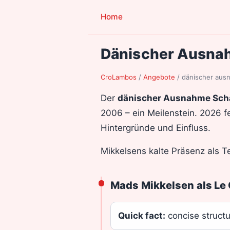
Home
Dänischer Ausnah
CroLambos
/
Angebote
/
dänischer ausn
Der
dänischer Ausnahme Scha
2006 – ein Meilenstein. 2026 fe
Hintergründe und Einfluss.
Mikkelsens kalte Präsenz als Ter
Mads Mikkelsen als Le 
Quick fact:
concise struct