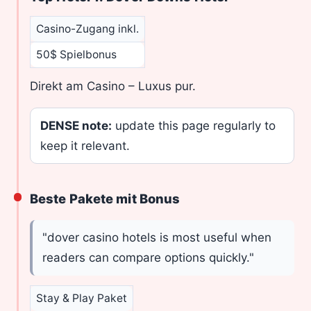
Casino-Zugang inkl.
50$ Spielbonus
Direkt am Casino – Luxus pur.
DENSE note:
update this page regularly to
keep it relevant.
Beste Pakete mit Bonus
"dover casino hotels is most useful when
readers can compare options quickly."
Stay & Play Paket