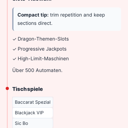
Compact tip:
trim repetition and keep
sections direct.
Dragon-Themen-Slots
✓
Progressive Jackpots
✓
High-Limit-Maschinen
✓
Über 500 Automaten.
Tischspiele
Baccarat Spezial
Blackjack VIP
Sic Bo