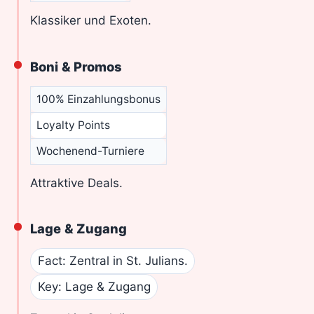
Klassiker und Exoten.
Boni & Promos
100% Einzahlungsbonus
Loyalty Points
Wochenend-Turniere
Attraktive Deals.
Lage & Zugang
Fact: Zentral in St. Julians.
Key: Lage & Zugang