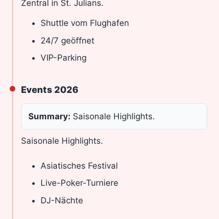
Zentral in St. Julians.
Shuttle vom Flughafen
24/7 geöffnet
VIP-Parking
Events 2026
Summary:
Saisonale Highlights.
Saisonale Highlights.
Asiatisches Festival
Live-Poker-Turniere
DJ-Nächte