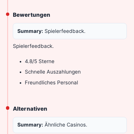
Bewertungen
Summary:
Spielerfeedback.
Spielerfeedback.
4.8/5 Sterne
Schnelle Auszahlungen
Freundliches Personal
Alternativen
Summary:
Ähnliche Casinos.