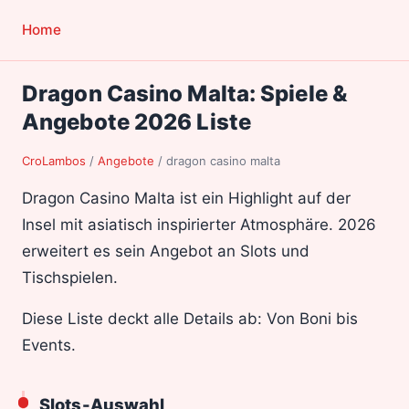
Home
Dragon Casino Malta: Spiele &
Angebote 2026 Liste
CroLambos
/
Angebote
/
dragon casino malta
Dragon Casino Malta ist ein Highlight auf der
Insel mit asiatisch inspirierter Atmosphäre. 2026
erweitert es sein Angebot an Slots und
Tischspielen.
Diese Liste deckt alle Details ab: Von Boni bis
Events.
Slots-Auswahl