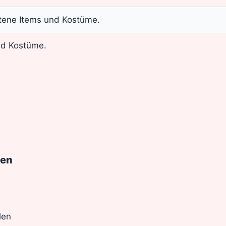
ltene Items und Kostüme.
und Kostüme.
den
len