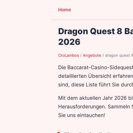
Home
Dragon Quest 8 Ba
2026
CroLambos
/
Angebote
/
dragon quest 8
Die Baccarat-Casino-Sidequest
detaillierten Übersicht erfahre
sind, diese Liste führt Sie durc
Mit dem aktuellen Jahr 2026 bl
Herausforderungen. Sammeln Sie
Sie uns eintauchen!