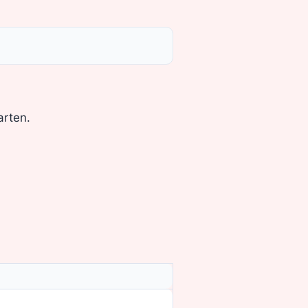
arten.