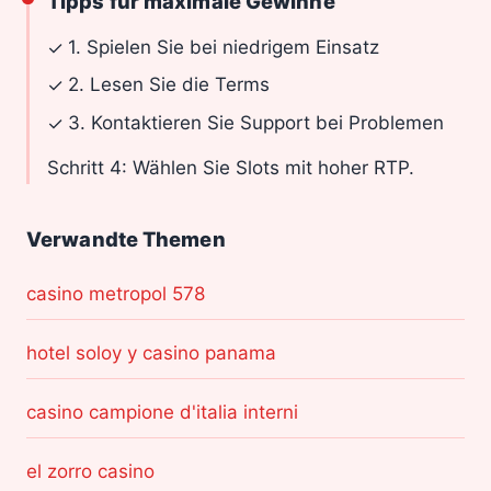
Tipps für maximale Gewinne
1. Spielen Sie bei niedrigem Einsatz
✓
2. Lesen Sie die Terms
✓
3. Kontaktieren Sie Support bei Problemen
✓
Schritt 4: Wählen Sie Slots mit hoher RTP.
Verwandte Themen
casino metropol 578
hotel soloy y casino panama
casino campione d'italia interni
el zorro casino