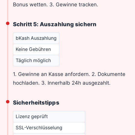
Bonus wetten. 3. Gewinne tracken.
Schritt 5: Auszahlung sichern
bKash Auszahlung
Keine Gebühren
Täglich möglich
1. Gewinne an Kasse anfordern. 2. Dokumente
hochladen. 3. Innerhalb 24h ausgezahlt.
Sicherheitstipps
Lizenz geprüft
SSL-Verschlüsselung