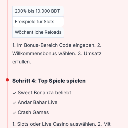
200% bis 10.000 BDT
Freispiele für Slots
Wöchentliche Reloads
1. Im Bonus-Bereich Code eingeben. 2.
Willkommensbonus wählen. 3. Umsatz
erfüllen.
Schritt 4: Top Spiele spielen
Sweet Bonanza beliebt
✓
Andar Bahar Live
✓
Crash Games
✓
1. Slots oder Live Casino auswählen. 2. Mit