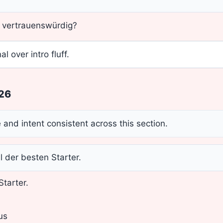
 vertrauenswürdig?
al over intro fluff.
026
and intent consistent across this section.
der besten Starter.
tarter.
us