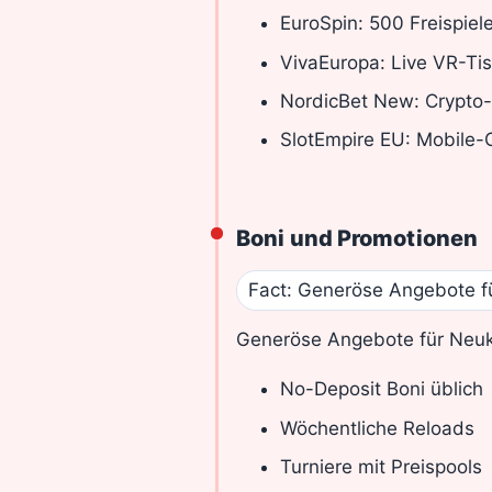
EuroSpin: 500 Freispiel
VivaEuropa: Live VR-Ti
NordicBet New: Crypto-f
SlotEmpire EU: Mobile-
Boni und Promotionen
Fact: Generöse Angebote f
Generöse Angebote für Neu
No-Deposit Boni üblich
Wöchentliche Reloads
Turniere mit Preispools