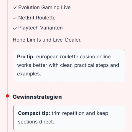
Evolution Gaming Live
✓
NetEnt Roulette
✓
Playtech Varianten
✓
Hohe Limits und Live-Dealer.
Pro tip:
european roulette casino online
works better with clear, practical steps and
examples.
Gewinnstrategien
Compact tip:
trim repetition and keep
sections direct.