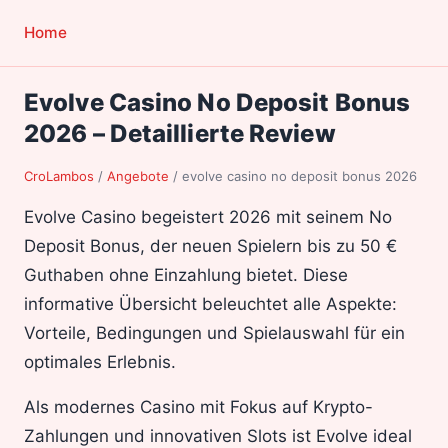
Home
Evolve Casino No Deposit Bonus
2026 – Detaillierte Review
CroLambos
/
Angebote
/
evolve casino no deposit bonus 2026
Evolve Casino begeistert 2026 mit seinem No
Deposit Bonus, der neuen Spielern bis zu 50 €
Guthaben ohne Einzahlung bietet. Diese
informative Übersicht beleuchtet alle Aspekte:
Vorteile, Bedingungen und Spielauswahl für ein
optimales Erlebnis.
Als modernes Casino mit Fokus auf Krypto-
Zahlungen und innovativen Slots ist Evolve ideal