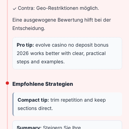
Contra: Geo-Restriktionen möglich.
✓
Eine ausgewogene Bewertung hilft bei der
Entscheidung.
Pro tip:
evolve casino no deposit bonus
2026 works better with clear, practical
steps and examples.
Empfohlene Strategien
Compact tip:
trim repetition and keep
sections direct.
Summary:
Steigern Sie Ihre