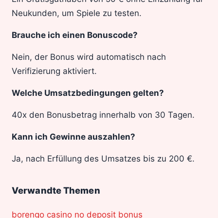
Neukunden, um Spiele zu testen.
Brauche ich einen Bonuscode?
Nein, der Bonus wird automatisch nach
Verifizierung aktiviert.
Welche Umsatzbedingungen gelten?
40x den Bonusbetrag innerhalb von 30 Tagen.
Kann ich Gewinne auszahlen?
Ja, nach Erfüllung des Umsatzes bis zu 200 €.
Verwandte Themen
borengo casino no deposit bonus