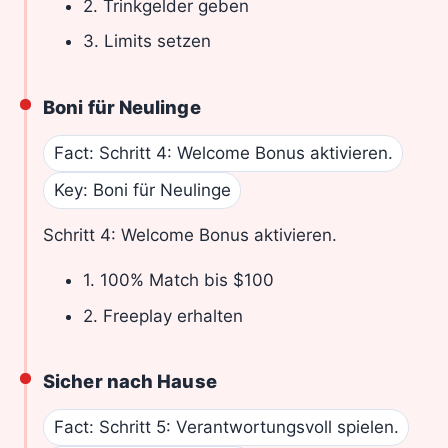
2. Trinkgelder geben
3. Limits setzen
Boni für Neulinge
Fact: Schritt 4: Welcome Bonus aktivieren.
Key: Boni für Neulinge
Schritt 4: Welcome Bonus aktivieren.
1. 100% Match bis $100
2. Freeplay erhalten
Sicher nach Hause
Fact: Schritt 5: Verantwortungsvoll spielen.