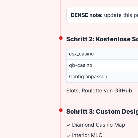
DENSE note:
update this pa
Schritt 2: Kostenlose S
esx_casino
qb-casino
Config anpassen
Slots, Roulette von GitHub.
Schritt 3: Custom Desi
Diamond Casino Map
✓
Interior MLO
✓