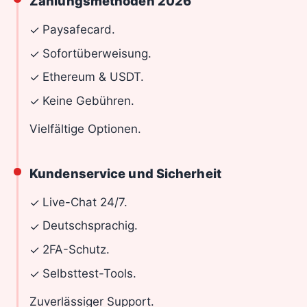
Zahlungsmethoden 2026
Paysafecard.
✓
Sofortüberweisung.
✓
Ethereum & USDT.
✓
Keine Gebühren.
✓
Vielfältige Optionen.
Kundenservice und Sicherheit
Live-Chat 24/7.
✓
Deutschsprachig.
✓
2FA-Schutz.
✓
Selbsttest-Tools.
✓
Zuverlässiger Support.